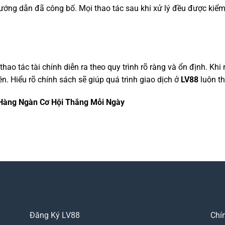
ng dẫn đã công bố. Mọi thao tác sau khi xử lý đều được kiểm t
thao tác tài chính diễn ra theo quy trình rõ ràng và ổn định. Kh
n. Hiểu rõ chính sách sẽ giúp quá trình giao dịch ở
LV88
luôn th
 Hàng Ngàn Cơ Hội Thắng Mỗi Ngày
Đăng Ký LV88
Chí