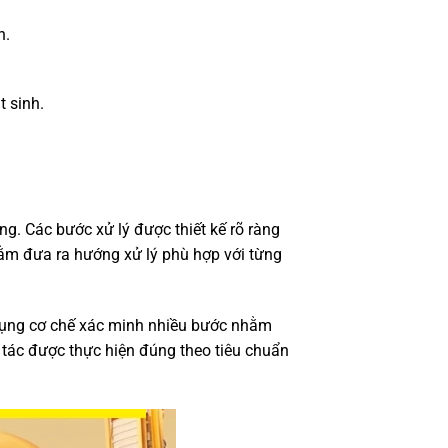
n.
 sinh.
g. Các bước xử lý được thiết kế rõ ràng
hằm đưa ra hướng xử lý phù hợp với từng
p dụng cơ chế xác minh nhiều bước nhằm
o tác được thực hiện đúng theo tiêu chuẩn