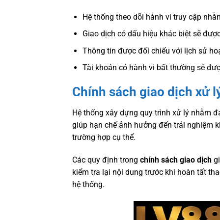
Hệ thống theo dõi hành vi truy cập nhằ
Giao dịch có dấu hiệu khác biệt sẽ đượ
Thông tin được đối chiếu với lịch sử h
Tài khoản có hành vi bất thường sẽ đượ
Chính sách giao dịch xử lý
Hệ thống xây dựng quy trình xử lý nhằm đả
giúp hạn chế ảnh hưởng đến trải nghiệm k
trường hợp cụ thể.
Các quy định trong
chính sách giao dịch
gi
kiểm tra lại nội dung trước khi hoàn tất t
hệ thống.