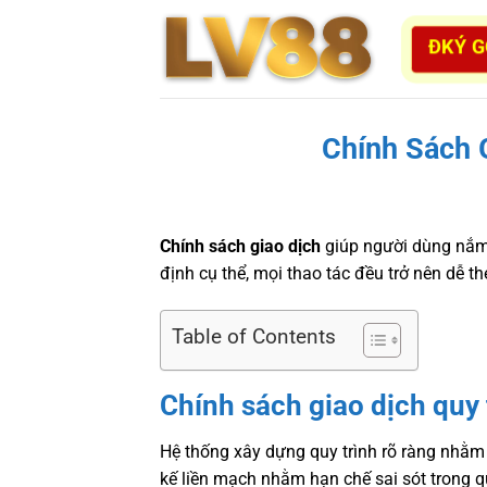
Skip
to
ĐKÝ G
content
Chính Sách 
Chính sách giao dịch
giúp người dùng nắm r
định cụ thể, mọi thao tác đều trở nên dễ th
Table of Contents
Chính sách giao dịch quy 
Hệ thống xây dựng quy trình rõ ràng nhằm 
kế liền mạch nhằm hạn chế sai sót trong qu