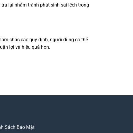
ra lại nhằm tránh phát sinh sai lệch trong
i nắm chắc các quy định, người dùng có thể
uận lợi và hiệu quả hơn.
nh Sách Bảo Mật