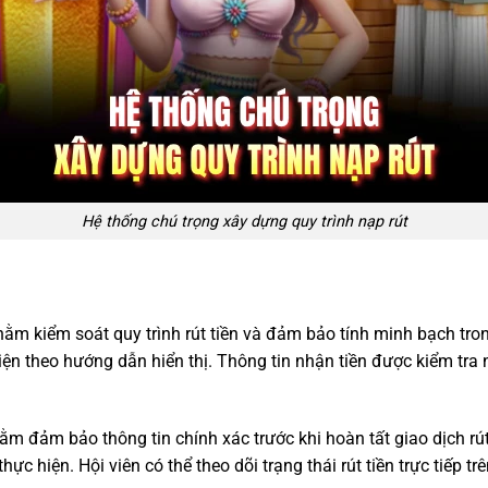
Hệ thống chú trọng xây dựng quy trình nạp rút
ằm kiểm soát quy trình rút tiền và đảm bảo tính minh bạch trong
iện theo hướng dẫn hiển thị. Thông tin nhận tiền được kiểm tra
ằm đảm bảo thông tin chính xác trước khi hoàn tất giao dịch rút
ực hiện. Hội viên có thể theo dõi trạng thái rút tiền trực tiếp tr