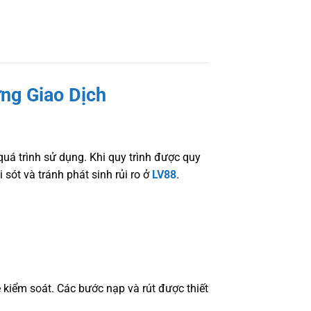
ng Giao Dịch
quá trình sử dụng. Khi quy trình được quy
 sót và tránh phát sinh rủi ro ở
LV88
.
 kiểm soát. Các bước nạp và rút được thiết