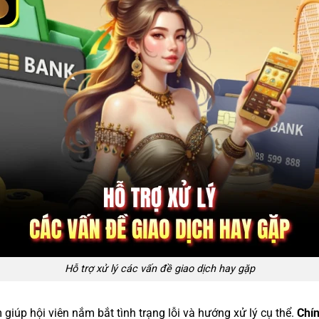
Hỗ trợ xử lý các vấn đề giao dịch hay gặp
giúp hội viên nắm bắt tình trạng lỗi và hướng xử lý cụ thể.
Chín