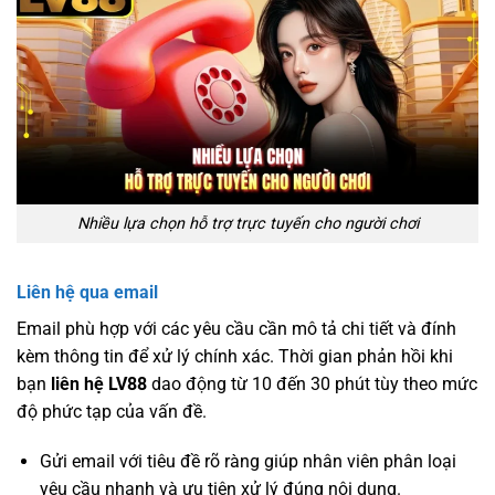
Nhiều lựa chọn hỗ trợ trực tuyến cho người chơi
Liên hệ qua email
Email phù hợp với các yêu cầu cần mô tả chi tiết và đính
kèm thông tin để xử lý chính xác. Thời gian phản hồi khi
bạn
liên hệ LV88
dao động từ 10 đến 30 phút tùy theo mức
độ phức tạp của vấn đề.
Gửi email với tiêu đề rõ ràng giúp nhân viên phân loại
yêu cầu nhanh và ưu tiên xử lý đúng nội dung.