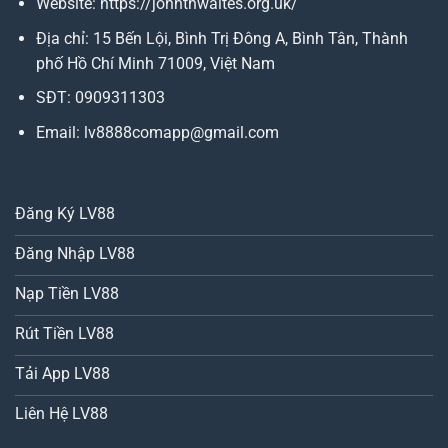
Website:
https://johnthwaites.org.uk/
Địa chỉ: 15 Bến Lội, Bình Trị Đông A, Bình Tân, Thành
phố Hồ Chí Minh 71009, Việt Nam
SĐT: 0909311303
Email:
lv8888comapp@gmail.com
Đăng Ký LV88
Đăng Nhập LV88
Nạp Tiền LV88
Rút Tiền LV88
Tải App LV88
Liên Hệ LV88