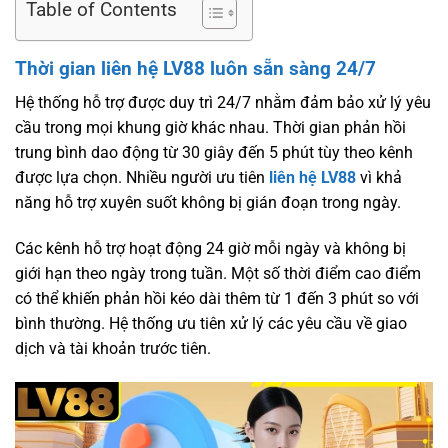
Table of Contents
Thời gian liên hệ LV88 luôn sẵn sàng 24/7
Hệ thống hỗ trợ được duy trì 24/7 nhằm đảm bảo xử lý yêu
cầu trong mọi khung giờ khác nhau. Thời gian phản hồi
trung bình dao động từ 30 giây đến 5 phút tùy theo kênh
được lựa chọn. Nhiều người ưu tiên
liên hệ LV88
vì khả
năng hỗ trợ xuyên suốt không bị gián đoạn trong ngày.
Các kênh hỗ trợ hoạt động 24 giờ mỗi ngày và không bị
giới hạn theo ngày trong tuần. Một số thời điểm cao điểm
có thể khiến phản hồi kéo dài thêm từ 1 đến 3 phút so với
bình thường. Hệ thống ưu tiên xử lý các yêu cầu về giao
dịch và tài khoản trước tiên.