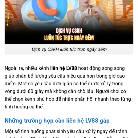
Dịch vụ CSKH luôn túc trực ngày đêm
Ngoài ra, nhiều kênh
liên hệ LV88
hoạt động song song
giúp phân bổ lượng yêu cầu hiệu quả hơn trong giờ cao
điểm. Một số yêu cầu đơn giản có thể được xử lý trong
vòng dưới 60 giây mà không cần chờ lâu. Người chơi có
thể chọn kênh phù hợp để nhận phản hồi nhanh theo từng
tình huống cụ thể.
Những trường hợp cần liên hệ LV88 gấp
Một số tình huống phát sinh yêu cầu xử lý ngay để tránh