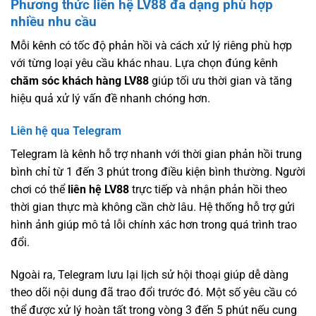
Phương thức liên hệ LV88 đa dạng phù hợp
nhiều nhu cầu
Mỗi kênh có tốc độ phản hồi và cách xử lý riêng phù hợp
với từng loại yêu cầu khác nhau. Lựa chọn đúng kênh
chăm sóc khách hàng LV88
giúp tối ưu thời gian và tăng
hiệu quả xử lý vấn đề nhanh chóng hơn.
Liên hệ qua Telegram
Telegram là kênh hỗ trợ nhanh với thời gian phản hồi trung
bình chỉ từ 1 đến 3 phút trong điều kiện bình thường. Người
chơi có thể
liên hệ LV88
trực tiếp và nhận phản hồi theo
thời gian thực mà không cần chờ lâu. Hệ thống hỗ trợ gửi
hình ảnh giúp mô tả lỗi chính xác hơn trong quá trình trao
đổi.
Ngoài ra, Telegram lưu lại lịch sử hội thoại giúp dễ dàng
theo dõi nội dung đã trao đổi trước đó. Một số yêu cầu có
thể được xử lý hoàn tất trong vòng 3 đến 5 phút nếu cung