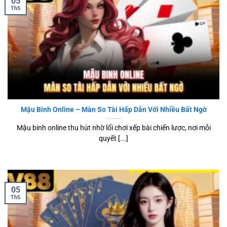
05
Th5
Mậu Binh Online – Màn So Tài Hấp Dẫn Với Nhiều Bất Ngờ
Mậu binh online thu hút nhờ lối chơi xếp bài chiến lược, nơi mỗi
quyết [...]
05
Th5