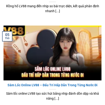
Rồng hổ LV88 mang đến nhịp so bài trực diện, kết quả phân định
nhanh [...]
05
Th5
Sâm Lốc Online LV88 – Đấu Trí Hấp Dẫn Trong Từng Nước Đi
Sâm lốc online LV88 tạo sức hút bằng nhịp đánh dồn dập và khả
năng [...]