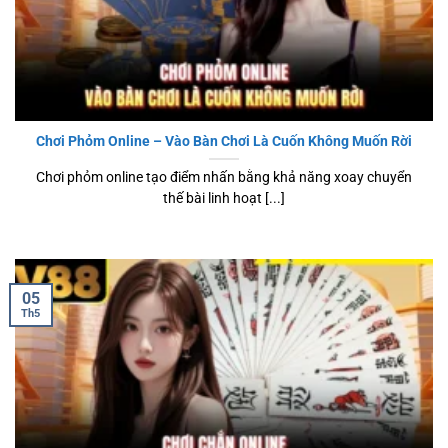
Chơi Phỏm Online – Vào Bàn Chơi Là Cuốn Không Muốn Rời
Chơi phỏm online tạo điểm nhấn bằng khả năng xoay chuyển
thế bài linh hoạt [...]
05
Th5