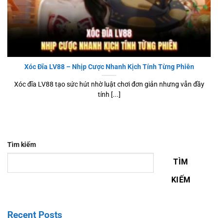
Xóc Đĩa LV88 – Nhịp Cược Nhanh Kịch Tính Từng Phiên
Xóc đĩa LV88 tạo sức hút nhờ luật chơi đơn giản nhưng vẫn đầy
tính [...]
Tìm kiếm
TÌM
KIẾM
Recent Posts