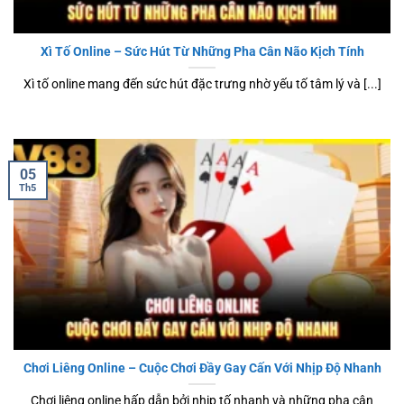
Xì Tố Online – Sức Hút Từ Những Pha Cân Não Kịch Tính
Xì tố online mang đến sức hút đặc trưng nhờ yếu tố tâm lý và [...]
05
Th5
Chơi Liêng Online – Cuộc Chơi Đầy Gay Cấn Với Nhịp Độ Nhanh
Chơi liêng online hấp dẫn bởi nhịp tố nhanh và những pha cân